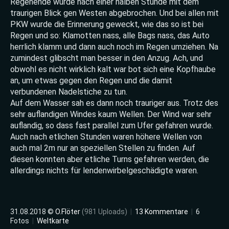
Regenende wurde nach einer halben Stunde mit dem
traurigen Blick gen Westen abgebrochen. Und bei allen mit
PKW wurde die Erinnerung geweckt, wie das so ist bei
Regen und so: Klamotten nass, alle Bags nass, das Auto
herrlich klamm und dann auch noch im Regen umziehen. Na
zumindest glibscht man besser in den Anzug. Ach, und
obwohl es nicht wirklich kalt war bot sich eine Kopfhaube
an, um etwas gegen den Regen und die damit
verbundenen Nadelstiche zu tun.
Auf dem Wasser sah es dann noch trauriger aus. Trotz des
sehr auflandigen Windes kaum Wellen. Der Wind war sehr
auflandig, so dass fast parallel zum Ufer gefahren wurde.
Auch nach etlichen Stunden waren höhere Wellen von
auch mal 2m nur an speziellen Stellen zu finden. Auf
diesen konnten aber etliche Turns gefahren werden, die
allerdings nichts für lendenwirbelgeschädigte waren.
31.08.2018 ©
O.Flöter
(981 Uploads)
|
13 Kommentare
|
6
Fotos
|
Weltkarte