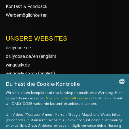
Kontakt & Feedback
Werbemöglichkeiten
UNSERE WEBSITES
dailydose.de
dailydose.de/en
(english)
wingdaily.de
wingdaily.de/en
(english)
dailydose-shop.de
Du hast die Cookie-Kontrolle
windsurfen-lernen.de
Wir verzichten komplett auf trackende/personalisierte Werbung. Hier
GERMAN
kannst du uns mit einer
Spende in die Kaffekasse
unterstützen, damit
wellenreiten-lernen.de
wir DAILY DOSE weiterhin kostenfrei anbieten können.
ENGLISH
wingsurfen-lernen.de
Um Videos (Youtube, Vimeo), Karten (Google Maps) und Wetterinfos
surfen-lernen.de
(Windfinder) auf unserer Website zu aktivieren, ist deine Zustimmung
foilsurfen.de
erforderlich. Diese Anbieter erfassen möglicherweise deine Nutzung