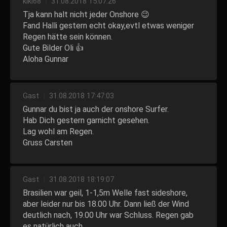
kiki68
|
31.08.2018 15:07:26
Tja kann halt nicht jeder Onshore 😉
Fand Halli gestern echt okay,evtl etwas weniger
Regen hätte sein können.
Gute Bilder Oli 👍
Aloha Gunnar
Gast
|
31.08.2018 17:47:03
Gunnar du bist ja auch der onshore Surfer.
Hab Dich gestern garnicht gesehen.
Lag wohl am Regen.
Gruss Carsten
Gast
|
31.08.2018 18:19:07
Brasilien war geil, 1-1,5m Welle fast sideshore,
aber leider nur bis 18.00 Uhr. Dann ließ der Wind
deutlich nach, 19.00 Uhr war Schluss. Regen gab
es natürlich auch...