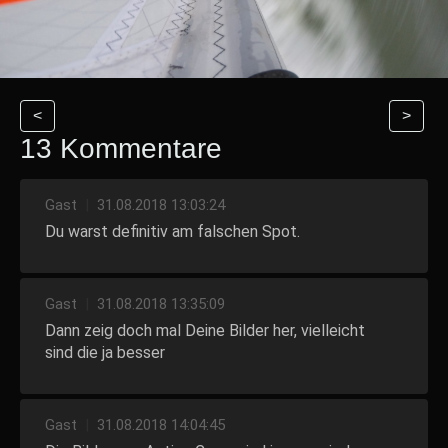
<
>
13 Kommentare
Gast
|
31.08.2018 13:03:24
Du warst definitiv am falschen Spot.
Gast
|
31.08.2018 13:35:09
Dann zeig doch mal Deine Bilder her, vielleicht
sind die ja besser
Gast
|
31.08.2018 14:04:45