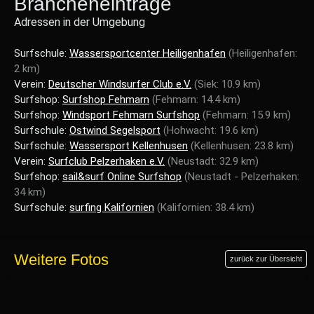
Brancheneinträge
Adressen in der Umgebung
Surfschule:
Wassersportcenter Heiligenhafen
(Heiligenhafen:
2 km)
Verein:
Deutscher Windsurfer Club e.V.
(Siek: 10.9 km)
Surfshop:
Surfshop Fehmarn
(Fehmarn: 14.4 km)
Surfshop:
Windsport Fehmarn Surfshop
(Fehmarn: 15.9 km)
Surfschule:
Ostwind Segelsport
(Hohwacht: 19.6 km)
Surfschule:
Wassersport Kellenhusen
(Kellenhusen: 23.8 km)
Verein:
Surfclub Pelzerhaken e.V.
(Neustadt: 32.9 km)
Surfshop:
sail&surf Online Surfshop
(Neustadt - Pelzerhaken:
34 km)
Surfschule:
surfing Kalifornien
(Kalifornien: 38.4 km)
Weitere Fotos
zurück zur Übersicht